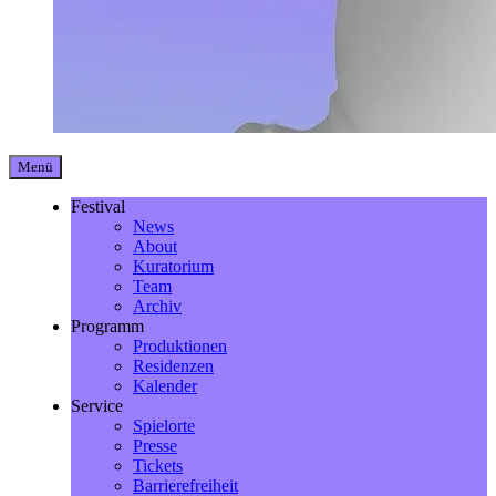
Menü
Festival
News
About
Kuratorium
Team
Archiv
Programm
Produktionen
Residenzen
Kalender
Service
Spielorte
Presse
Tickets
Barrierefreiheit