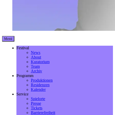
Menü
Festival
News
About
Kuratorium
Team
Archiv
Programm
Produktionen
Residenzen
Kalender
Service
Spielorte
Presse
Tickets
Barrierefreiheit