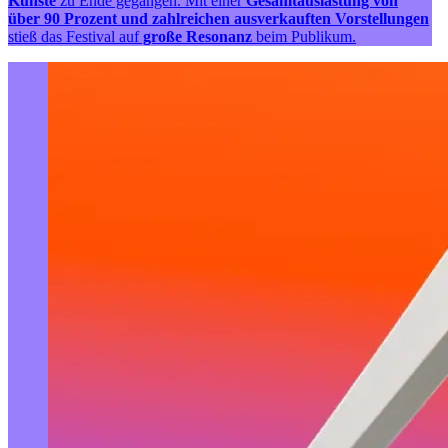
Künste
zu Ende gegangen. Mit einer
Gesamtauslastung von
über 90 Prozent
und zahlreichen ausverkauften Vorstellungen
stieß das Festival auf
große Resonanz
beim Publikum.