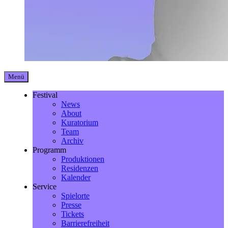
Menü
Festival
News
About
Kuratorium
Team
Archiv
Programm
Produktionen
Residenzen
Kalender
Service
Spielorte
Presse
Tickets
Barrierefreiheit