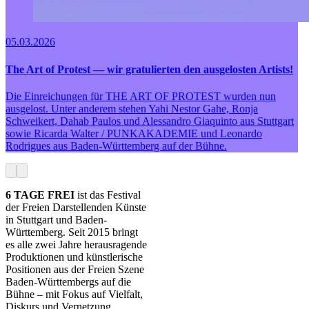
05.03.2026
The Art of Protest — wir gratulierten den ausgelosten Artists!
Die Einreichungen für THE ART OF PROTEST wurden nun
ausgelost. Unter anderem stehen Yahi Nestor Gahe, Ronja
Schweikert, Dahab Paulos und Alessandro Giaquinto aus Stuttgart
sowie Ricarda Walter / PUNKAKADEMIE und Leonardo
Rodrigues aus Baden-Württemberg auf der Bühne.
6 TAGE FREI
ist das Festival
der Freien Darstellenden Künste
in Stuttgart und Baden-
Württemberg. Seit 2015 bringt
es alle zwei Jahre herausragende
Produktionen und künstlerische
Positionen aus der Freien Szene
Baden-Württembergs auf die
Bühne – mit Fokus auf Vielfalt,
Diskurs und Vernetzung.