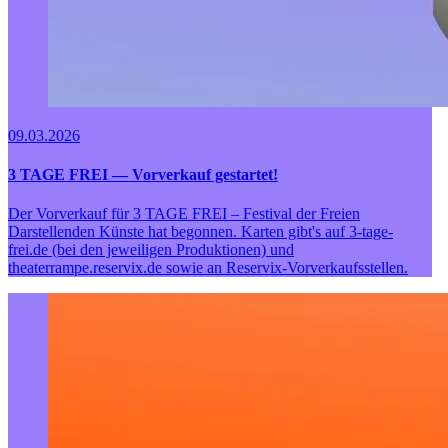
09.03.2026
3 TAGE FREI — Vorverkauf gestartet!
Der Vorverkauf für 3 TAGE FREI – Festival der Freien
Darstellenden Künste hat begonnen. Karten gibt's auf 3-tage-
frei.de (bei den jeweiligen Produktionen) und
theaterrampe.reservix.de sowie an Reservix-Vorverkaufsstellen.