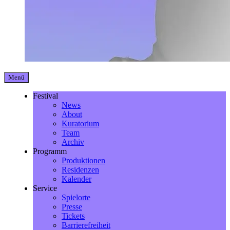
Menü
Festival
News
About
Kuratorium
Team
Archiv
Programm
Produktionen
Residenzen
Kalender
Service
Spielorte
Presse
Tickets
Barrierefreiheit